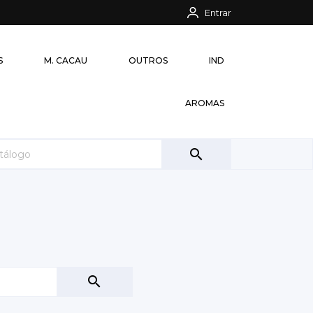
Entrar
S
M. CACAU
OUTROS
IND
AROMAS

