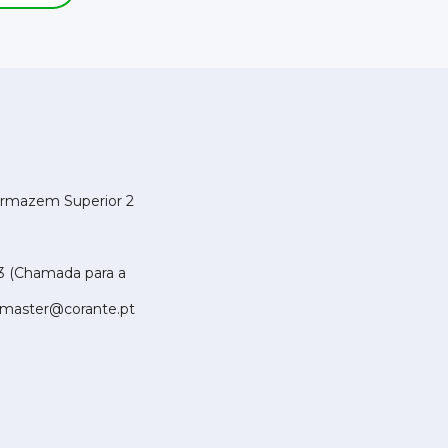
a
Armazem Superior 2
3 (Chamada para a
master@corante.pt