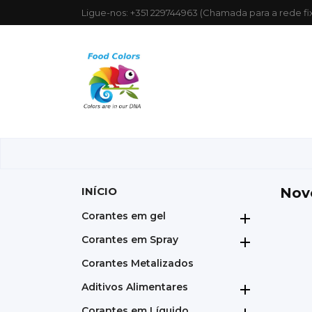
Ligue-nos:
+351 229744963 (Chamada para a rede fi
INÍCIO
Nov
Corantes em gel

Corantes em Spray

Corantes Metalizados
Aditivos Alimentares

Corantes em Líquido