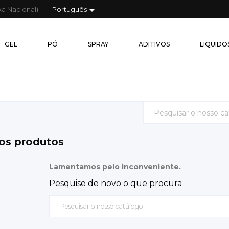

xa Nacional)
Português
GEL
PÓ
GEL
PÓ
SPRAY
ADITIVOS
LIQUIDO
os produtos
Lamentamos pelo inconveniente.
Pesquise de novo o que procura