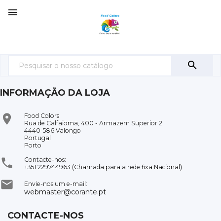


INFORMAÇÃO DA LOJA

Food Colors
Rua de Calfaioma, 400 - Armazem Superior 2
4440-586 Valongo
Portugal
Porto

Contacte-nos:
+351 229744963 (Chamada para a rede fixa Nacional)

Envie-nos um e-mail:
webmaster@corante.pt
CONTACTE-NOS