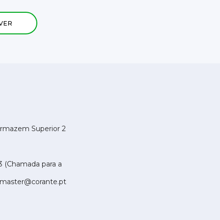
a
Armazem Superior 2
3 (Chamada para a
master@corante.pt