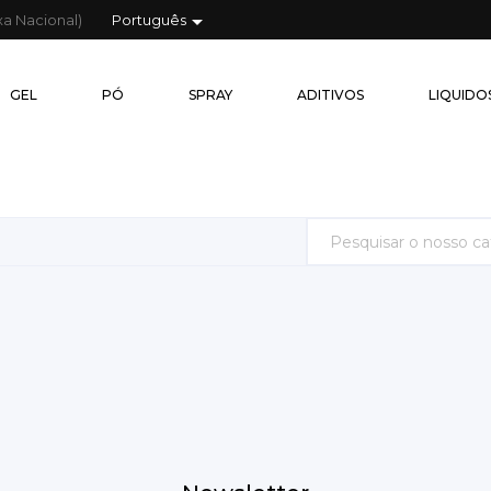

xa Nacional)
Português
GEL
PÓ
GEL
PÓ
SPRAY
ADITIVOS
LIQUIDO