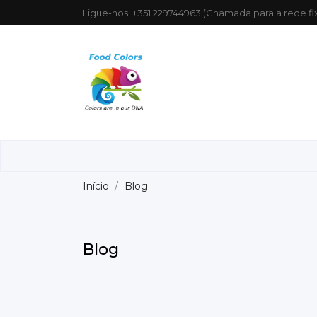
Ligue-nos:
+351 229744963 (Chamada para a rede fi
Início
Blog
Blog