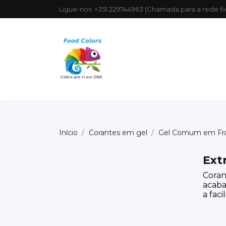
Ligue-nos:
+351 229744963 (Chamada para a rede fi
Início
Corantes em gel
Gel Comum em Fra
Ext
Coran
acaba
a fac