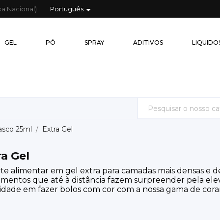

xa Nacional)
Português
GEL
PÓ
GEL
PÓ
SPRAY
ADITIVOS
LIQUIDO
sco 25ml
Extra Gel
ra Gel
te alimentar em gel extra para camadas mais densas e de 
mentos que até à distância fazem surpreender pela ele
ilidade em fazer bolos com cor com a nossa gama de cora