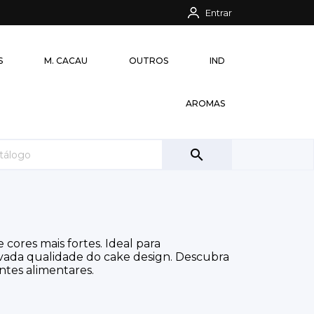
Entrar
S
M. CACAU
OUTROS
IND
AROMAS

cores mais fortes. Ideal para
vada qualidade do cake design. Descubra
ntes alimentares.