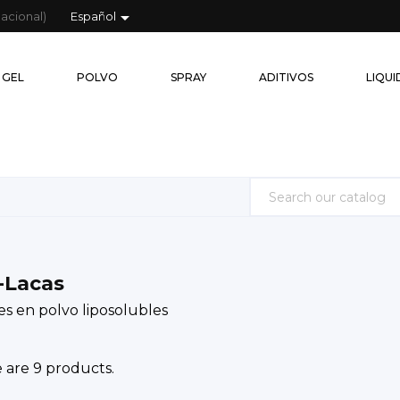

acional)
Español
GEL
PÓ
GEL
POLVO
SPRAY
ADITIVOS
LIQU
-Lacas
es en polvo liposolubles
 are 9 products.