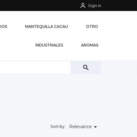
Sign in
IDOS
MANTEQUILLA CACAU
OTRO
INDUSTRIALES
AROMAS


Relevance
Sort by: