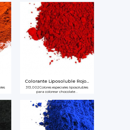
Colorante Liposoluble Rojo...
bles
313,002Colores especiales liposolubles
para colorear chocolate...