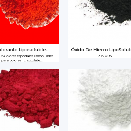
lorante Liposoluble...
Óxido De Hierro LipoSolubl
03Colores especiales liposolubles
313,005
para colorear chocolate...