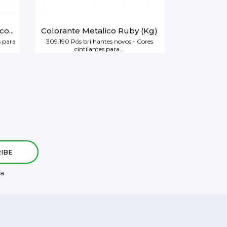
o...
Colorante Metalico Ruby (Kg)
s para
309.190 Pós brilhantes novos - Cores
cintilantes para...
ra