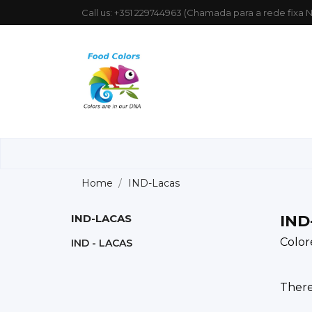
Call us:
+351 229744963 (Chamada para a rede fixa N
Home
IND-Lacas
IND-LACAS
IND
Color
IND - LACAS
There