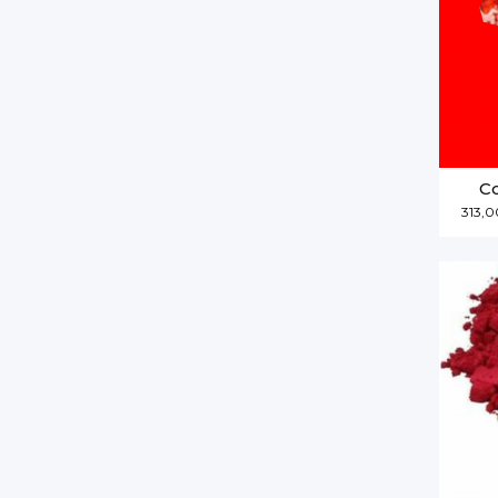
Co
313,0