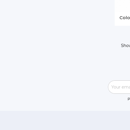
Colo
Show
P