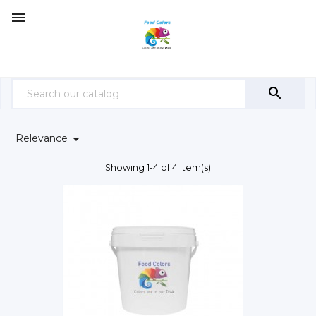



Relevance
Showing 1-4 of 4 item(s)