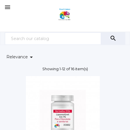



Relevance
Showing 1-12 of 16 item(s)