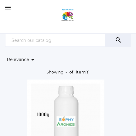



Relevance
Showing 1-1 of 1 item(s)