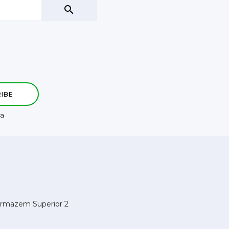

ra
Armazem Superior 2