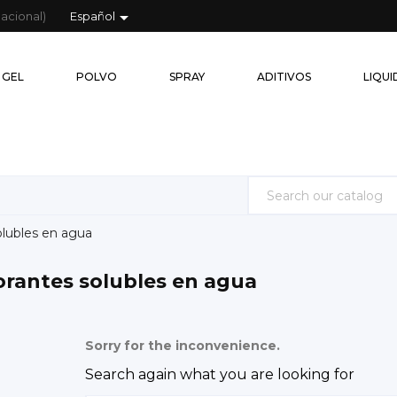

acional)
Español
GEL
PÓ
GEL
POLVO
SPRAY
ADITIVOS
LIQU
olubles en agua
orantes solubles en agua
Sorry for the inconvenience.
Search again what you are looking for