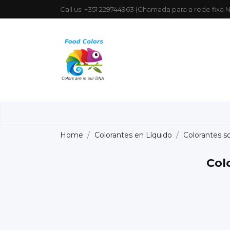
Call us:
+351 229744963 (Chamada para a rede fixa N
Home
Colorantes en Líquido
Colorantes s
Col